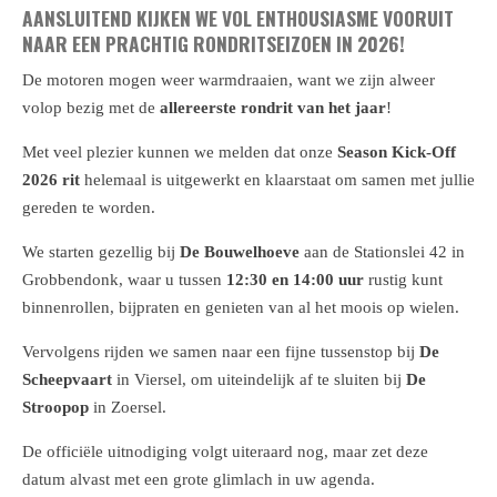
AANSLUITEND KIJKEN WE VOL ENTHOUSIASME VOORUIT
NAAR EEN PRACHTIG RONDRITSEIZOEN IN 2026!
De motoren mogen weer warmdraaien, want we zijn alweer
volop bezig met de
allereerste rondrit van het jaar
!
Met veel plezier kunnen we melden dat onze
Season Kick-Off
2026 rit
helemaal is uitgewerkt en klaarstaat om samen met jullie
gereden te worden.
We starten gezellig bij
De Bouwelhoeve
aan de Stationslei 42 in
Grobbendonk, waar u tussen
12:30 en 14:00 uur
rustig kunt
binnenrollen, bijpraten en genieten van al het moois op wielen.
Vervolgens rijden we samen naar een fijne tussenstop bij
De
Scheepvaart
in Viersel, om uiteindelijk af te sluiten bij
De
Stroopop
in Zoersel.
De officiële uitnodiging volgt uiteraard nog, maar zet deze
datum alvast met een grote glimlach in uw agenda.